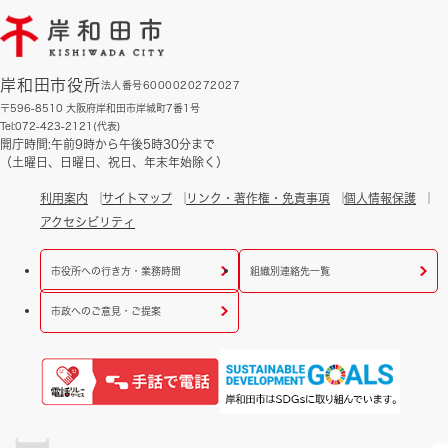
岸和田市役所
法人番号6000020272027
〒596-8510 大阪府岸和田市岸城町7番1号
Tel:072-423-2121(代表)
開庁時間:午前9時から午後5時30分まで
（土曜日、日曜日、祝日、年末年始除く）
利用案内
サイトマップ
リンク・著作権・免責事項
個人情報保護
アクセシビリティ
市役所への行き方・業務時間
組織別連絡先一覧
市政へのご意見・ご提案