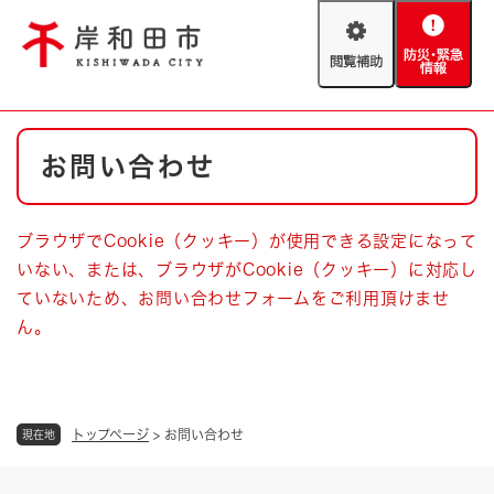
ペ
メニューを飛ばして本文へ
ー
閲
防
ジ
覧
災
の
補
・
先
助
緊
頭
Foreign language
本
急
で
防災・緊急情報
救急・消防
お問い合わせ
文
情
す
報
。
やさしい日本語
ハザードマップ
AED設置箇所
ブラウザでCookie（クッキー）が使用できる設定になって
文字サイズ
拡大
標準
いない、または、ブラウザがCookie（クッキー）に対応し
とじる
ていないため、お問い合わせフォームをご利用頂けませ
背景色変更
白
黒
青
ん。
とじる
トップページ
>
お問い合わせ
現在地