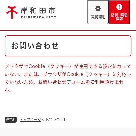
ペ
メニューを飛ばして本文へ
ー
閲
防
ジ
覧
災
の
補
・
先
助
緊
頭
Foreign language
本
急
で
防災・緊急情報
救急・消防
お問い合わせ
文
情
す
報
。
やさしい日本語
ハザードマップ
AED設置箇所
ブラウザでCookie（クッキー）が使用できる設定になって
文字サイズ
拡大
標準
いない、または、ブラウザがCookie（クッキー）に対応し
とじる
ていないため、お問い合わせフォームをご利用頂けませ
背景色変更
白
黒
青
ん。
とじる
トップページ
>
お問い合わせ
現在地