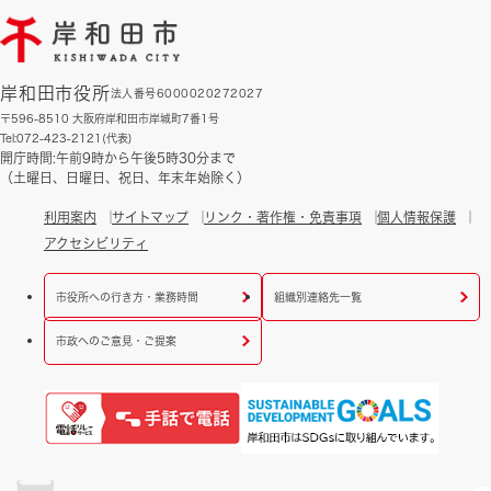
岸和田市役所
法人番号6000020272027
〒596-8510 大阪府岸和田市岸城町7番1号
Tel:072-423-2121(代表)
開庁時間:午前9時から午後5時30分まで
（土曜日、日曜日、祝日、年末年始除く）
利用案内
サイトマップ
リンク・著作権・免責事項
個人情報保護
アクセシビリティ
市役所への行き方・業務時間
組織別連絡先一覧
市政へのご意見・ご提案