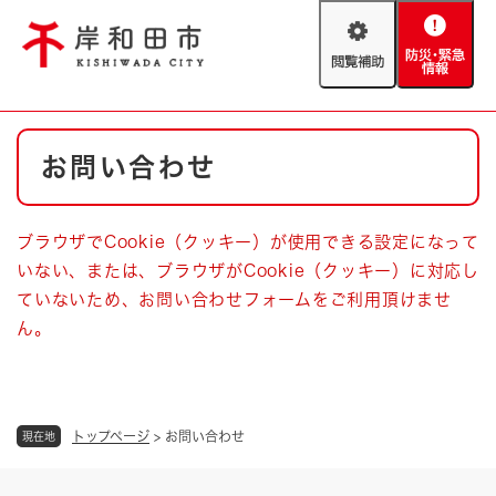
ペ
メニューを飛ばして本文へ
ー
閲
防
ジ
覧
災
の
補
・
先
助
緊
頭
Foreign language
本
急
で
防災・緊急情報
救急・消防
お問い合わせ
文
情
す
報
。
やさしい日本語
ハザードマップ
AED設置箇所
ブラウザでCookie（クッキー）が使用できる設定になって
文字サイズ
拡大
標準
いない、または、ブラウザがCookie（クッキー）に対応し
とじる
ていないため、お問い合わせフォームをご利用頂けませ
背景色変更
白
黒
青
ん。
とじる
トップページ
>
お問い合わせ
現在地