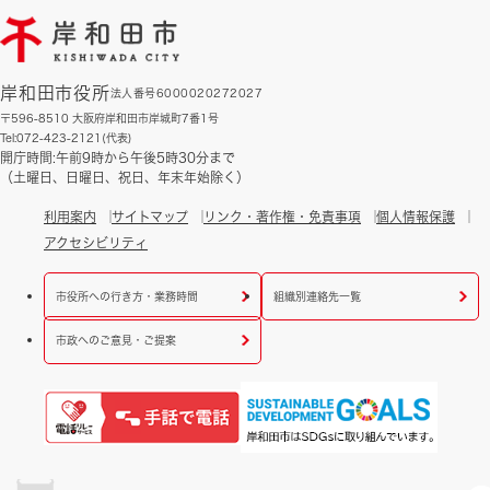
岸和田市役所
法人番号6000020272027
〒596-8510 大阪府岸和田市岸城町7番1号
Tel:072-423-2121(代表)
開庁時間:午前9時から午後5時30分まで
（土曜日、日曜日、祝日、年末年始除く）
利用案内
サイトマップ
リンク・著作権・免責事項
個人情報保護
アクセシビリティ
市役所への行き方・業務時間
組織別連絡先一覧
市政へのご意見・ご提案