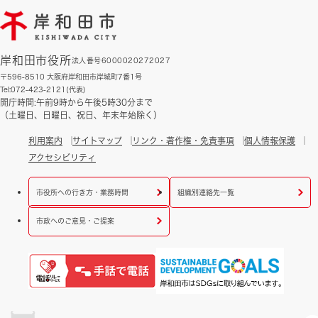
岸和田市役所
法人番号6000020272027
〒596-8510 大阪府岸和田市岸城町7番1号
Tel:072-423-2121(代表)
開庁時間:午前9時から午後5時30分まで
（土曜日、日曜日、祝日、年末年始除く）
利用案内
サイトマップ
リンク・著作権・免責事項
個人情報保護
アクセシビリティ
市役所への行き方・業務時間
組織別連絡先一覧
市政へのご意見・ご提案