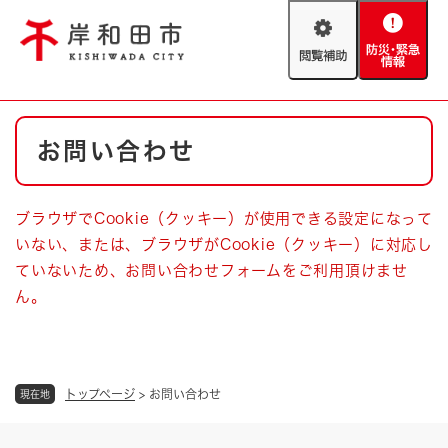
ペ
メニューを飛ばして本文へ
ー
閲
防
ジ
覧
災
の
補
・
先
助
緊
頭
Foreign language
本
急
で
防災・緊急情報
救急・消防
お問い合わせ
文
情
す
報
。
やさしい日本語
ハザードマップ
AED設置箇所
ブラウザでCookie（クッキー）が使用できる設定になって
文字サイズ
拡大
標準
いない、または、ブラウザがCookie（クッキー）に対応し
とじる
ていないため、お問い合わせフォームをご利用頂けませ
背景色変更
白
黒
青
ん。
とじる
トップページ
>
お問い合わせ
現在地