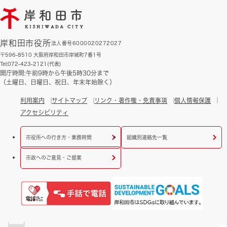
岸和田市役所
法人番号6000020272027
〒596-8510 大阪府岸和田市岸城町7番1号
Tel:072-423-2121(代表)
開庁時間:午前9時から午後5時30分まで
（土曜日、日曜日、祝日、年末年始除く）
利用案内
サイトマップ
リンク・著作権・免責事項
個人情報保護
アクセシビリティ
市役所への行き方・業務時間
組織別連絡先一覧
市政へのご意見・ご提案