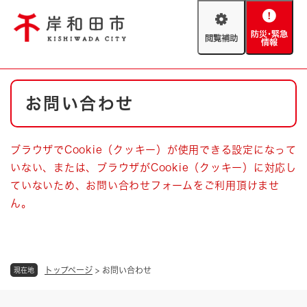
ペ
メニューを飛ばして本文へ
ー
閲
防
ジ
覧
災
の
補
・
先
助
緊
頭
Foreign language
本
急
で
防災・緊急情報
救急・消防
お問い合わせ
文
情
す
報
。
やさしい日本語
ハザードマップ
AED設置箇所
ブラウザでCookie（クッキー）が使用できる設定になって
文字サイズ
拡大
標準
いない、または、ブラウザがCookie（クッキー）に対応し
とじる
ていないため、お問い合わせフォームをご利用頂けませ
背景色変更
白
黒
青
ん。
とじる
トップページ
>
お問い合わせ
現在地