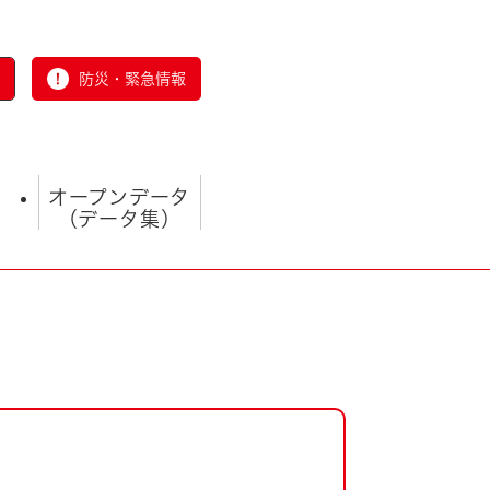
防災・緊急情報
オープンデータ
（データ集）
とじる