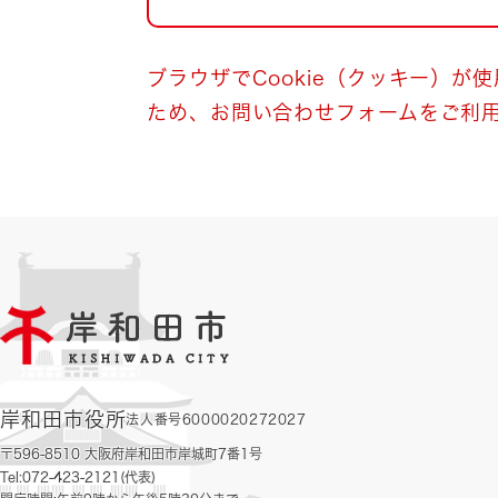
自然・環境・公園
住宅
引っ越し
おくやみ
ブラウザでCookie（クッキー）が
ため、お問い合わせフォームをご利
男女共同参画
地域コミュニティ
ティア・協働
道路・河川・交通
まちづくり
文化
国際交流
とじる
岸和田市役所
法人番号6000020272027
〒596-8510 大阪府岸和田市岸城町7番1号
Tel:072-423-2121(代表)