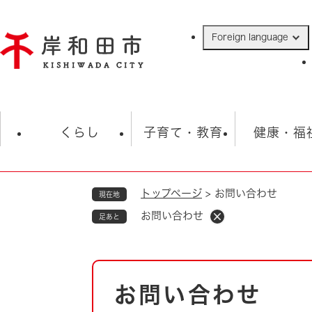
ペ
ー
Foreign language
ジ
の
先
頭
で
防災・緊急情報
救急・消防
ハ
す
くらし
子育て・教育
健康・福
。
トップページ
>
お問い合わせ
現在地
相談
学校
住民票・戸籍
観光
福祉・
お問い合わせ
足あと
税金
保険・年金
歴史
ごみ・衛生・動物
救急・消防
本
お問い合わせ
防災・防犯
文
上水道・下水道