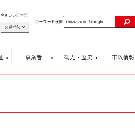
メニューを飛ばして本文へ
やさしい日本語
キーワード
検索
閲覧補助
ザードマップ
AED設置箇所
祉
事業者
観光・歴史
市政情報
健康・生活
子育て
市の概要
入札・契約情報
観光スポット
生涯学習・スポーツ
オープンデータ
総合計画
まちづくり・協働
行財政
産業振興
動画情報
人権・平和
税金
とじる
とじる
市政
環境
職員採用情報
福祉・介護
とじる
市役所・施設の案内