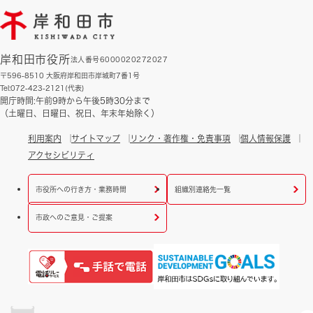
岸和田市役所
法人番号6000020272027
〒596-8510 大阪府岸和田市岸城町7番1号
Tel:072-423-2121(代表)
開庁時間:午前9時から午後5時30分まで
（土曜日、日曜日、祝日、年末年始除く）
利用案内
サイトマップ
リンク・著作権・免責事項
個人情報保護
アクセシビリティ
市役所への行き方・業務時間
組織別連絡先一覧
市政へのご意見・ご提案