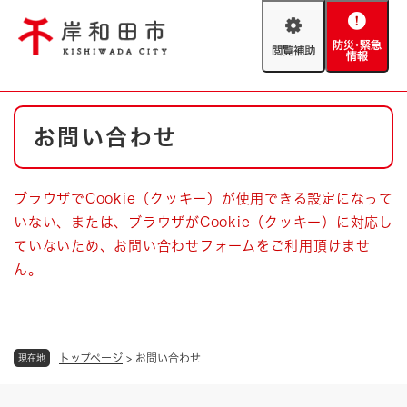
ペ
メニューを飛ばして本文へ
ー
閲
防
ジ
覧
災
の
補
・
先
助
緊
頭
Foreign language
本
急
で
防災・緊急情報
救急・消防
お問い合わせ
文
情
す
報
。
やさしい日本語
ハザードマップ
AED設置箇所
ブラウザでCookie（クッキー）が使用できる設定になって
文字サイズ
拡大
標準
いない、または、ブラウザがCookie（クッキー）に対応し
とじる
ていないため、お問い合わせフォームをご利用頂けませ
背景色変更
白
黒
青
ん。
とじる
トップページ
>
お問い合わせ
現在地