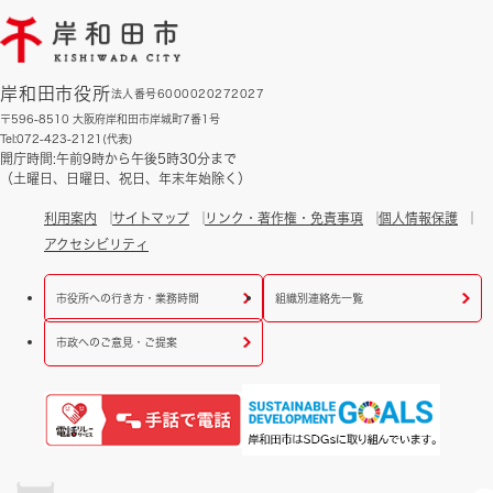
岸和田市役所
法人番号6000020272027
〒596-8510 大阪府岸和田市岸城町7番1号
Tel:072-423-2121(代表)
開庁時間:午前9時から午後5時30分まで
（土曜日、日曜日、祝日、年末年始除く）
利用案内
サイトマップ
リンク・著作権・免責事項
個人情報保護
アクセシビリティ
市役所への行き方・業務時間
組織別連絡先一覧
市政へのご意見・ご提案