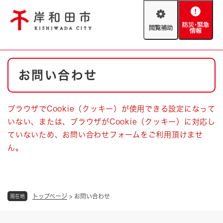
ペ
メニューを飛ばして本文へ
ー
閲
防
ジ
覧
災
の
補
・
先
助
緊
頭
Foreign language
本
急
で
防災・緊急情報
救急・消防
お問い合わせ
文
情
す
報
。
やさしい日本語
ハザードマップ
AED設置箇所
ブラウザでCookie（クッキー）が使用できる設定になって
文字サイズ
拡大
標準
いない、または、ブラウザがCookie（クッキー）に対応し
とじる
ていないため、お問い合わせフォームをご利用頂けませ
背景色変更
白
黒
青
ん。
とじる
トップページ
>
お問い合わせ
現在地