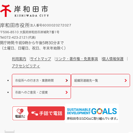
岸和田市役所
法人番号6000020272027
〒596-8510 大阪府岸和田市岸城町7番1号
Tel:072-423-2121(代表)
開庁時間:午前9時から午後5時30分まで
（土曜日、日曜日、祝日、年末年始除く）
利用案内
サイトマップ
リンク・著作権・免責事項
個人情報保護
アクセシビリティ
市役所への行き方・業務時間
組織別連絡先一覧
市政へのご意見・ご提案