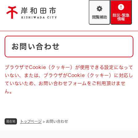
ペ
メニューを飛ばして本文へ
ー
閲
防
ジ
覧
災
の
補
・
先
助
緊
頭
Foreign language
本
急
で
防災・緊急情報
救急・消防
お問い合わせ
文
情
す
報
。
やさしい日本語
ハザードマップ
AED設置箇所
ブラウザでCookie（クッキー）が使用できる設定になって
文字サイズ
拡大
標準
いない、または、ブラウザがCookie（クッキー）に対応し
とじる
ていないため、お問い合わせフォームをご利用頂けませ
背景色変更
白
黒
青
ん。
とじる
トップページ
>
お問い合わせ
現在地