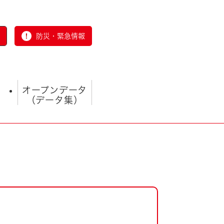
防災・緊急情報
オープンデータ
（データ集）
とじる