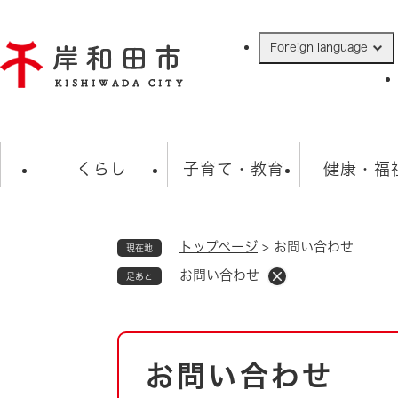
ペ
ー
Foreign language
ジ
の
先
頭
で
防災・緊急情報
救急・消防
ハ
す
くらし
子育て・教育
健康・福
。
トップページ
>
お問い合わせ
現在地
相談
学校
住民票・戸籍
観光
福祉・
お問い合わせ
足あと
税金
保険・年金
歴史
ごみ・衛生・動物
救急・消防
本
お問い合わせ
防災・防犯
文
上水道・下水道