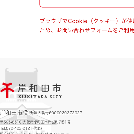
自然・環境・公園
住宅
引っ越し
おくやみ
ブラウザでCookie（クッキー）が
ため、お問い合わせフォームをご利
男女共同参画
地域コミュニティ
ティア・協働
道路・河川・交通
まちづくり
文化
国際交流
とじる
岸和田市役所
法人番号6000020272027
〒596-8510 大阪府岸和田市岸城町7番1号
Tel:072-423-2121(代表)