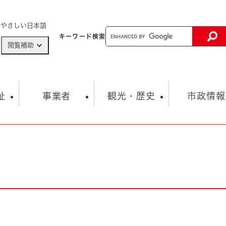
メニューを飛ばして本文へ
やさしい日本語
キーワード
検索
閲覧補助
ザードマップ
AED設置箇所
祉
事業者
観光・歴史
市政情報
健康・生活
子育て
市の概要
入札・契約情報
観光スポット
生涯学習・スポーツ
オープンデータ
総合計画
まちづくり・協働
行財政
産業振興
動画情報
人権・平和
税金
とじる
とじる
市政
環境
職員採用情報
福祉・介護
とじる
市役所・施設の案内