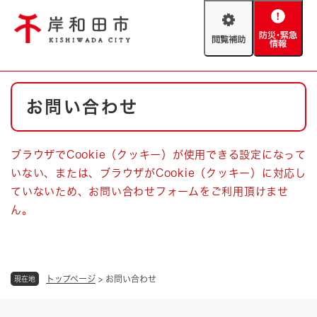
ペ
メニューを飛ばして本文へ
ー
閲
防
ジ
覧
災
の
補
・
先
助
緊
頭
Foreign language
本
急
で
防災・緊急情報
救急・消防
お問い合わせ
文
情
す
報
。
やさしい日本語
ハザードマップ
AED設置箇所
ブラウザでCookie（クッキー）が使用できる設定になって
文字サイズ
拡大
標準
いない、または、ブラウザがCookie（クッキー）に対応し
とじる
ていないため、お問い合わせフォームをご利用頂けませ
背景色変更
白
黒
青
ん。
とじる
トップページ
>
お問い合わせ
現在地