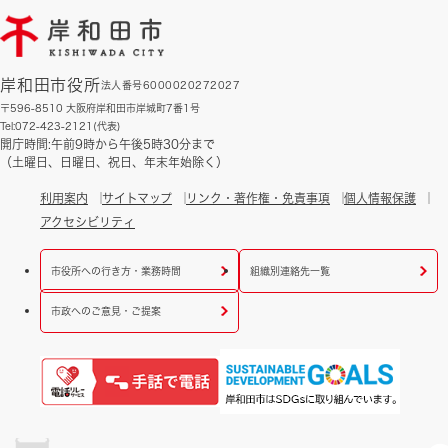
岸和田市役所
法人番号6000020272027
〒596-8510 大阪府岸和田市岸城町7番1号
Tel:072-423-2121(代表)
開庁時間:午前9時から午後5時30分まで
（土曜日、日曜日、祝日、年末年始除く）
利用案内
サイトマップ
リンク・著作権・免責事項
個人情報保護
アクセシビリティ
市役所への行き方・業務時間
組織別連絡先一覧
市政へのご意見・ご提案