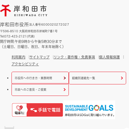
岸和田市役所
法人番号6000020272027
〒596-8510 大阪府岸和田市岸城町7番1号
Tel:072-423-2121(代表)
開庁時間:午前9時から午後5時30分まで
（土曜日、日曜日、祝日、年末年始除く）
利用案内
サイトマップ
リンク・著作権・免責事項
個人情報保護
アクセシビリティ
市役所への行き方・業務時間
組織別連絡先一覧
市政へのご意見・ご提案