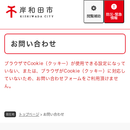
ペ
メニューを飛ばして本文へ
ー
閲
防
ジ
覧
災
の
補
・
先
助
緊
頭
Foreign language
本
急
で
防災・緊急情報
救急・消防
お問い合わせ
文
情
す
報
。
やさしい日本語
ハザードマップ
AED設置箇所
ブラウザでCookie（クッキー）が使用できる設定になって
文字サイズ
拡大
標準
いない、または、ブラウザがCookie（クッキー）に対応し
とじる
ていないため、お問い合わせフォームをご利用頂けませ
背景色変更
白
黒
青
ん。
とじる
トップページ
>
お問い合わせ
現在地