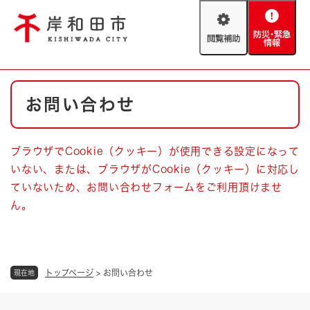
ペ
メニューを飛ばして本文へ
ー
閲
防
ジ
覧
災
の
補
・
先
助
緊
頭
Foreign language
本
急
で
防災・緊急情報
救急・消防
お問い合わせ
文
情
す
報
。
やさしい日本語
ハザードマップ
AED設置箇所
ブラウザでCookie（クッキー）が使用できる設定になって
文字サイズ
拡大
標準
いない、または、ブラウザがCookie（クッキー）に対応し
とじる
ていないため、お問い合わせフォームをご利用頂けませ
背景色変更
白
黒
青
ん。
とじる
トップページ
>
お問い合わせ
現在地