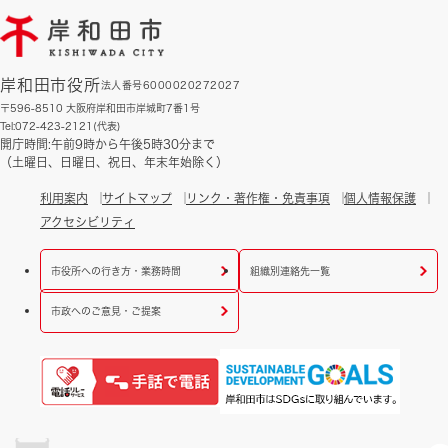
岸和田市役所
法人番号6000020272027
〒596-8510 大阪府岸和田市岸城町7番1号
Tel:072-423-2121(代表)
開庁時間:午前9時から午後5時30分まで
（土曜日、日曜日、祝日、年末年始除く）
利用案内
サイトマップ
リンク・著作権・免責事項
個人情報保護
アクセシビリティ
市役所への行き方・業務時間
組織別連絡先一覧
市政へのご意見・ご提案