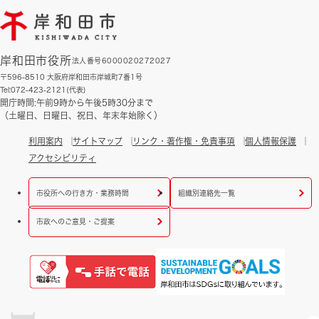
岸和田市役所
法人番号6000020272027
〒596-8510 大阪府岸和田市岸城町7番1号
Tel:072-423-2121(代表)
開庁時間:午前9時から午後5時30分まで
（土曜日、日曜日、祝日、年末年始除く）
利用案内
サイトマップ
リンク・著作権・免責事項
個人情報保護
アクセシビリティ
市役所への行き方・業務時間
組織別連絡先一覧
市政へのご意見・ご提案