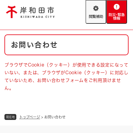
ペ
メニューを飛ばして本文へ
ー
閲
防
ジ
覧
災
の
補
・
先
助
緊
頭
Foreign language
本
急
で
防災・緊急情報
救急・消防
お問い合わせ
文
情
す
報
。
やさしい日本語
ハザードマップ
AED設置箇所
ブラウザでCookie（クッキー）が使用できる設定になって
文字サイズ
拡大
標準
いない、または、ブラウザがCookie（クッキー）に対応し
とじる
ていないため、お問い合わせフォームをご利用頂けませ
背景色変更
白
黒
青
ん。
とじる
トップページ
>
お問い合わせ
現在地