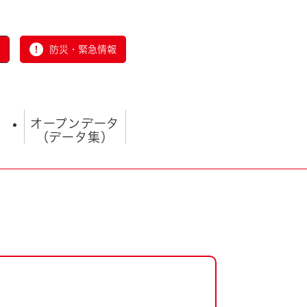
防災・緊急情報
オープンデータ
（データ集）
とじる