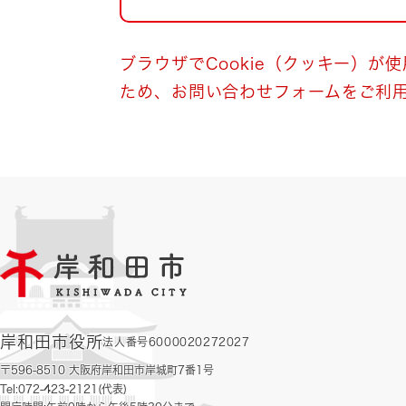
自然・環境・公園
住宅
引っ越し
おくやみ
ブラウザでCookie（クッキー）が
ため、お問い合わせフォームをご利
男女共同参画
地域コミュニティ
ティア・協働
道路・河川・交通
まちづくり
文化
国際交流
とじる
岸和田市役所
法人番号6000020272027
〒596-8510 大阪府岸和田市岸城町7番1号
Tel:072-423-2121(代表)