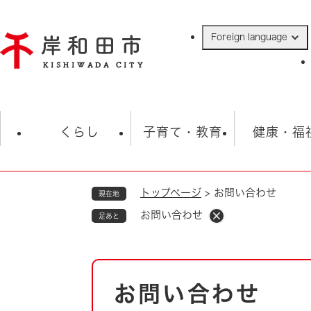
ペ
ー
Foreign language
ジ
の
先
頭
で
防災・緊急情報
救急・消防
ハ
す
くらし
子育て・教育
健康・福
。
トップページ
>
お問い合わせ
現在地
相談
学校
住民票・戸籍
観光
福祉・
お問い合わせ
足あと
税金
保険・年金
歴史
ごみ・衛生・動物
救急・消防
本
お問い合わせ
防災・防犯
文
上水道・下水道