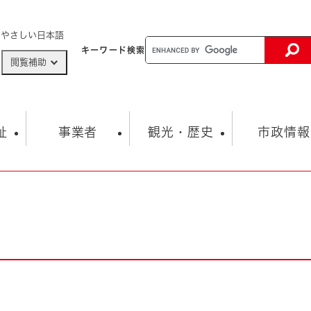
メニューを飛ばして本文へ
やさしい日本語
キーワード
検索
閲覧補助
ザードマップ
AED設置箇所
祉
事業者
観光・歴史
市政情報
健康・生活
子育て
市の概要
入札・契約情報
観光スポット
生涯学習・スポーツ
オープンデータ
総合計画
まちづくり・協働
行財政
産業振興
動画情報
人権・平和
税金
とじる
とじる
市政
環境
職員採用情報
福祉・介護
とじる
市役所・施設の案内