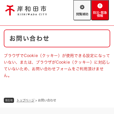
ペ
メニューを飛ばして本文へ
ー
閲
防
ジ
覧
災
の
補
・
先
助
緊
頭
Foreign language
本
急
で
防災・緊急情報
救急・消防
お問い合わせ
文
情
す
報
。
やさしい日本語
ハザードマップ
AED設置箇所
ブラウザでCookie（クッキー）が使用できる設定になって
文字サイズ
拡大
標準
いない、または、ブラウザがCookie（クッキー）に対応し
とじる
ていないため、お問い合わせフォームをご利用頂けませ
背景色変更
白
黒
青
ん。
とじる
トップページ
>
お問い合わせ
現在地