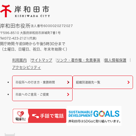
岸和田市役所
法人番号6000020272027
〒596-8510 大阪府岸和田市岸城町7番1号
Tel:072-423-2121(代表)
開庁時間:午前9時から午後5時30分まで
（土曜日、日曜日、祝日、年末年始除く）
利用案内
サイトマップ
リンク・著作権・免責事項
個人情報保護
アクセシビリティ
市役所への行き方・業務時間
組織別連絡先一覧
市政へのご意見・ご提案