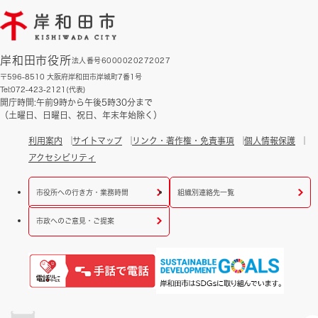
岸和田市役所
法人番号6000020272027
〒596-8510 大阪府岸和田市岸城町7番1号
Tel:072-423-2121(代表)
開庁時間:午前9時から午後5時30分まで
（土曜日、日曜日、祝日、年末年始除く）
利用案内
サイトマップ
リンク・著作権・免責事項
個人情報保護
アクセシビリティ
市役所への行き方・業務時間
組織別連絡先一覧
市政へのご意見・ご提案