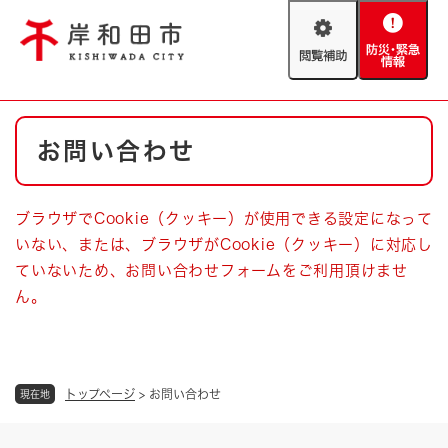
ペ
メニューを飛ばして本文へ
ー
閲
防
ジ
覧
災
の
補
・
先
助
緊
頭
Foreign language
本
急
で
防災・緊急情報
救急・消防
お問い合わせ
文
情
す
報
。
やさしい日本語
ハザードマップ
AED設置箇所
ブラウザでCookie（クッキー）が使用できる設定になって
文字サイズ
拡大
標準
いない、または、ブラウザがCookie（クッキー）に対応し
とじる
ていないため、お問い合わせフォームをご利用頂けませ
背景色変更
白
黒
青
ん。
とじる
トップページ
>
お問い合わせ
現在地