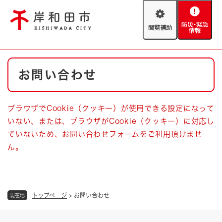
ペ
メニューを飛ばして本文へ
ー
閲
防
ジ
覧
災
の
補
・
先
助
緊
頭
Foreign language
本
急
で
防災・緊急情報
救急・消防
お問い合わせ
文
情
す
報
。
やさしい日本語
ハザードマップ
AED設置箇所
ブラウザでCookie（クッキー）が使用できる設定になって
文字サイズ
拡大
標準
いない、または、ブラウザがCookie（クッキー）に対応し
とじる
ていないため、お問い合わせフォームをご利用頂けませ
背景色変更
白
黒
青
ん。
とじる
トップページ
>
お問い合わせ
現在地