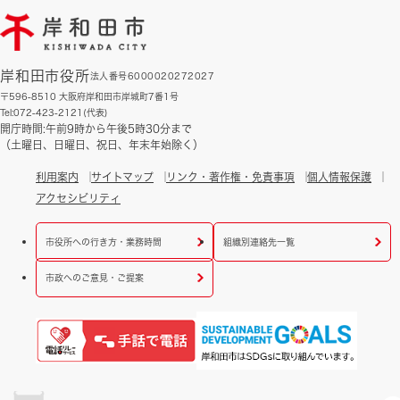
岸和田市役所
法人番号6000020272027
〒596-8510 大阪府岸和田市岸城町7番1号
Tel:072-423-2121(代表)
開庁時間:午前9時から午後5時30分まで
（土曜日、日曜日、祝日、年末年始除く）
利用案内
サイトマップ
リンク・著作権・免責事項
個人情報保護
アクセシビリティ
市役所への行き方・業務時間
組織別連絡先一覧
市政へのご意見・ご提案