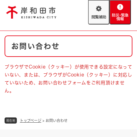
ペ
メニューを飛ばして本文へ
ー
閲
防
ジ
覧
災
の
補
・
先
助
緊
頭
Foreign language
本
急
で
防災・緊急情報
救急・消防
お問い合わせ
文
情
す
報
。
やさしい日本語
ハザードマップ
AED設置箇所
ブラウザでCookie（クッキー）が使用できる設定になって
文字サイズ
拡大
標準
いない、または、ブラウザがCookie（クッキー）に対応し
とじる
ていないため、お問い合わせフォームをご利用頂けませ
背景色変更
白
黒
青
ん。
とじる
トップページ
>
お問い合わせ
現在地