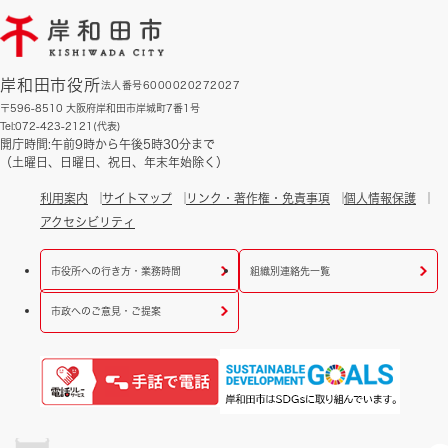
岸和田市役所
法人番号6000020272027
〒596-8510 大阪府岸和田市岸城町7番1号
Tel:072-423-2121(代表)
開庁時間:午前9時から午後5時30分まで
（土曜日、日曜日、祝日、年末年始除く）
利用案内
サイトマップ
リンク・著作権・免責事項
個人情報保護
アクセシビリティ
市役所への行き方・業務時間
組織別連絡先一覧
市政へのご意見・ご提案