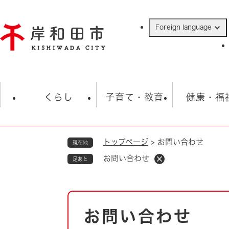
ペ
ー
Foreign language
ジ
の
先
頭
で
防災・緊急情報
救急・消防
ハ
す
くらし
子育て・教育
健康・福
。
トップページ
>
お問い合わせ
現在地
相談
学校
住民票・戸籍
観光
福祉・
お問い合わせ
足あと
税金
保険・年金
歴史
ごみ・衛生・動物
救急・消防
本
お問い合わせ
防災・防犯
文
上水道・下水道