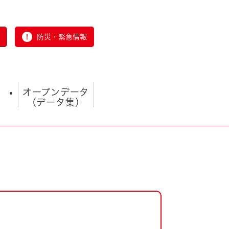
防災・緊急情報
オープンデータ
（データ集）
とじる