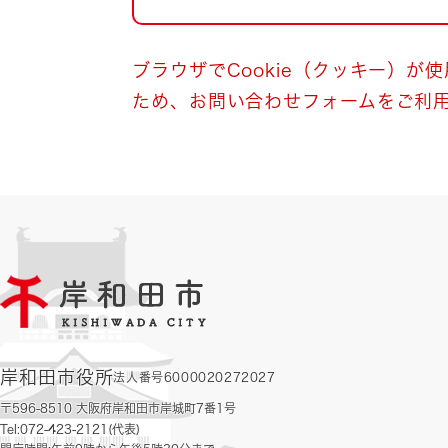
自然・環境・公園
住宅
引っ越し
おくやみ
ブラウザでCookie（クッキー）が
ため、お問い合わせフォームをご利
男女共同参画
地域コミュニティ
ティア・協働
道路・河川・交通
まちづくり
文化
国際交流
とじる
岸和田市役所
法人番号6000020272027
〒596-8510 大阪府岸和田市岸城町7番1号
Tel:072-423-2121(代表)