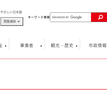
メニューを飛ばして本文へ
やさしい日本語
キーワード
検索
閲覧補助
ザードマップ
AED設置箇所
祉
事業者
観光・歴史
市政情報
健康・生活
子育て
市の概要
入札・契約情報
観光スポット
生涯学習・スポーツ
オープンデータ
総合計画
まちづくり・協働
行財政
産業振興
動画情報
人権・平和
税金
とじる
とじる
市政
環境
職員採用情報
福祉・介護
とじる
市役所・施設の案内