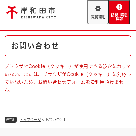
ペ
メニューを飛ばして本文へ
ー
閲
防
ジ
覧
災
の
補
・
先
助
緊
頭
Foreign language
本
急
で
防災・緊急情報
救急・消防
お問い合わせ
文
情
す
報
。
やさしい日本語
ハザードマップ
AED設置箇所
ブラウザでCookie（クッキー）が使用できる設定になって
文字サイズ
拡大
標準
いない、または、ブラウザがCookie（クッキー）に対応し
とじる
ていないため、お問い合わせフォームをご利用頂けませ
背景色変更
白
黒
青
ん。
とじる
トップページ
>
お問い合わせ
現在地