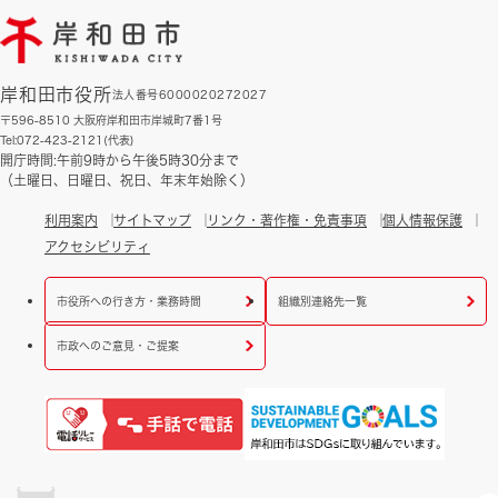
岸和田市役所
法人番号6000020272027
〒596-8510 大阪府岸和田市岸城町7番1号
Tel:072-423-2121(代表)
開庁時間:午前9時から午後5時30分まで
（土曜日、日曜日、祝日、年末年始除く）
利用案内
サイトマップ
リンク・著作権・免責事項
個人情報保護
アクセシビリティ
市役所への行き方・業務時間
組織別連絡先一覧
市政へのご意見・ご提案