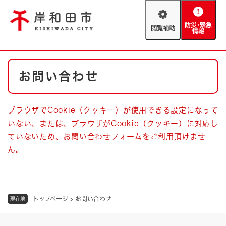
ペ
メニューを飛ばして本文へ
ー
閲
防
ジ
覧
災
の
補
・
先
助
緊
頭
Foreign language
本
急
で
防災・緊急情報
救急・消防
お問い合わせ
文
情
す
報
。
やさしい日本語
ハザードマップ
AED設置箇所
ブラウザでCookie（クッキー）が使用できる設定になって
文字サイズ
拡大
標準
いない、または、ブラウザがCookie（クッキー）に対応し
とじる
ていないため、お問い合わせフォームをご利用頂けませ
背景色変更
白
黒
青
ん。
とじる
トップページ
>
お問い合わせ
現在地