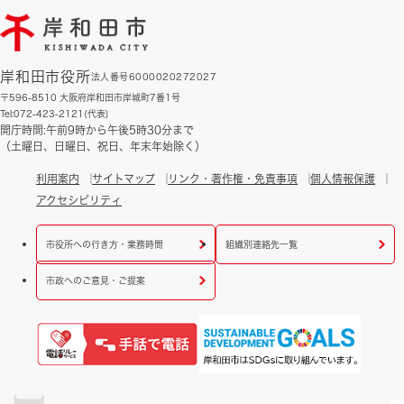
岸和田市役所
法人番号6000020272027
〒596-8510 大阪府岸和田市岸城町7番1号
Tel:072-423-2121(代表)
開庁時間:午前9時から午後5時30分まで
（土曜日、日曜日、祝日、年末年始除く）
利用案内
サイトマップ
リンク・著作権・免責事項
個人情報保護
アクセシビリティ
市役所への行き方・業務時間
組織別連絡先一覧
市政へのご意見・ご提案