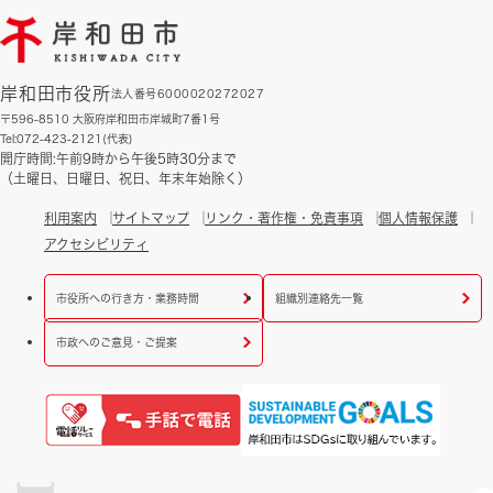
岸和田市役所
法人番号6000020272027
〒596-8510 大阪府岸和田市岸城町7番1号
Tel:072-423-2121(代表)
開庁時間:午前9時から午後5時30分まで
（土曜日、日曜日、祝日、年末年始除く）
利用案内
サイトマップ
リンク・著作権・免責事項
個人情報保護
アクセシビリティ
市役所への行き方・業務時間
組織別連絡先一覧
市政へのご意見・ご提案