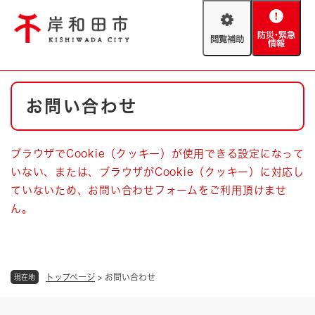
ペ
メニューを飛ばして本文へ
ー
閲
防
ジ
覧
災
の
補
・
先
助
緊
頭
Foreign language
本
急
で
防災・緊急情報
救急・消防
お問い合わせ
文
情
す
報
。
やさしい日本語
ハザードマップ
AED設置箇所
ブラウザでCookie（クッキー）が使用できる設定になって
文字サイズ
拡大
標準
いない、または、ブラウザがCookie（クッキー）に対応し
とじる
ていないため、お問い合わせフォームをご利用頂けませ
背景色変更
白
黒
青
ん。
とじる
トップページ
>
お問い合わせ
現在地