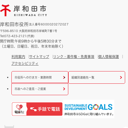
岸和田市役所
法人番号6000020272027
〒596-8510 大阪府岸和田市岸城町7番1号
Tel:072-423-2121(代表)
開庁時間:午前9時から午後5時30分まで
（土曜日、日曜日、祝日、年末年始除く）
利用案内
サイトマップ
リンク・著作権・免責事項
個人情報保護
アクセシビリティ
市役所への行き方・業務時間
組織別連絡先一覧
市政へのご意見・ご提案