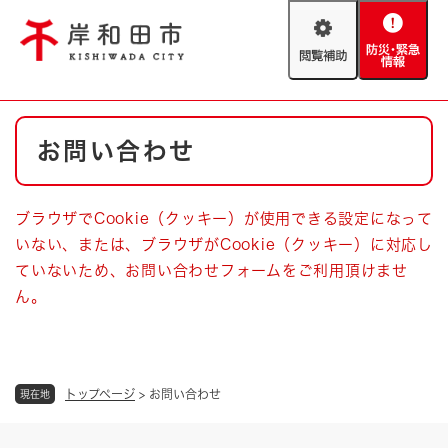
ペ
メニューを飛ばして本文へ
ー
閲
防
ジ
覧
災
の
補
・
先
助
緊
頭
Foreign language
本
急
で
防災・緊急情報
救急・消防
お問い合わせ
文
情
す
報
。
やさしい日本語
ハザードマップ
AED設置箇所
ブラウザでCookie（クッキー）が使用できる設定になって
文字サイズ
拡大
標準
いない、または、ブラウザがCookie（クッキー）に対応し
とじる
ていないため、お問い合わせフォームをご利用頂けませ
背景色変更
白
黒
青
ん。
とじる
トップページ
>
お問い合わせ
現在地