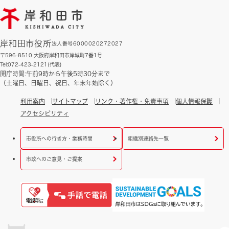
岸和田市役所
法人番号6000020272027
〒596-8510 大阪府岸和田市岸城町7番1号
Tel:072-423-2121(代表)
開庁時間:午前9時から午後5時30分まで
（土曜日、日曜日、祝日、年末年始除く）
利用案内
サイトマップ
リンク・著作権・免責事項
個人情報保護
アクセシビリティ
市役所への行き方・業務時間
組織別連絡先一覧
市政へのご意見・ご提案