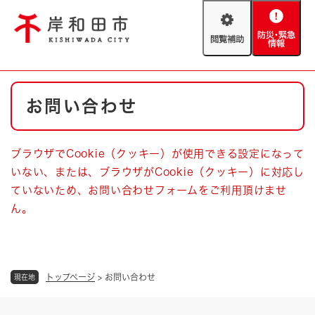
ペ
メニューを飛ばして本文へ
ー
閲
防
ジ
覧
災
の
補
・
先
助
緊
頭
Foreign language
本
急
で
防災・緊急情報
救急・消防
お問い合わせ
文
情
す
報
。
やさしい日本語
ハザードマップ
AED設置箇所
ブラウザでCookie（クッキー）が使用できる設定になって
文字サイズ
拡大
標準
いない、または、ブラウザがCookie（クッキー）に対応し
とじる
ていないため、お問い合わせフォームをご利用頂けませ
背景色変更
白
黒
青
ん。
とじる
トップページ
>
お問い合わせ
現在地