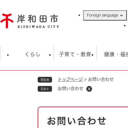
ペ
ー
Foreign language
ジ
の
先
頭
で
防災・緊急情報
救急・消防
ハ
す
くらし
子育て・教育
健康・福
。
トップページ
>
お問い合わせ
現在地
相談
学校
住民票・戸籍
観光
福祉・
お問い合わせ
足あと
税金
保険・年金
歴史
ごみ・衛生・動物
救急・消防
本
お問い合わせ
防災・防犯
文
上水道・下水道