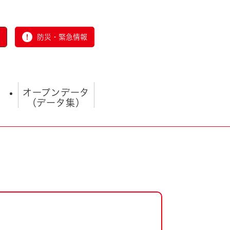
防災・緊急情報
オープンデータ
（データ集）
とじる