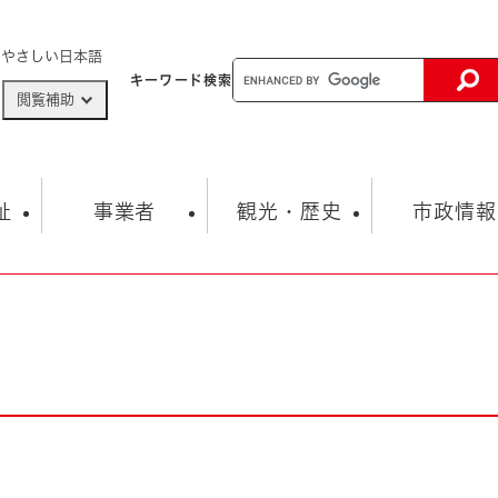
メニューを飛ばして本文へ
やさしい日本語
キーワード
検索
閲覧補助
ザードマップ
AED設置箇所
祉
事業者
観光・歴史
市政情報
健康・生活
子育て
市の概要
入札・契約情報
観光スポット
生涯学習・スポーツ
オープンデータ
総合計画
まちづくり・協働
行財政
産業振興
動画情報
人権・平和
税金
とじる
とじる
市政
環境
職員採用情報
福祉・介護
とじる
市役所・施設の案内