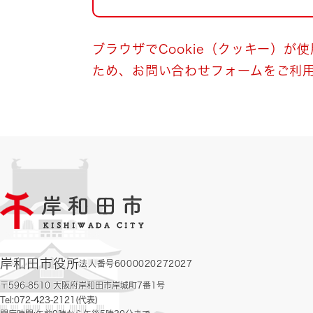
自然・環境・公園
住宅
引っ越し
おくやみ
ブラウザでCookie（クッキー）が
ため、お問い合わせフォームをご利
男女共同参画
地域コミュニティ
ティア・協働
道路・河川・交通
まちづくり
文化
国際交流
とじる
岸和田市役所
法人番号6000020272027
〒596-8510 大阪府岸和田市岸城町7番1号
Tel:072-423-2121(代表)