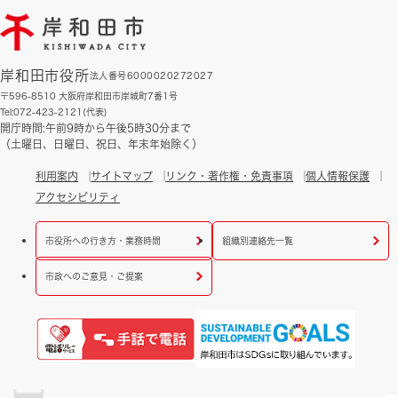
岸和田市役所
法人番号6000020272027
〒596-8510 大阪府岸和田市岸城町7番1号
Tel:072-423-2121(代表)
開庁時間:午前9時から午後5時30分まで
（土曜日、日曜日、祝日、年末年始除く）
利用案内
サイトマップ
リンク・著作権・免責事項
個人情報保護
アクセシビリティ
市役所への行き方・業務時間
組織別連絡先一覧
市政へのご意見・ご提案