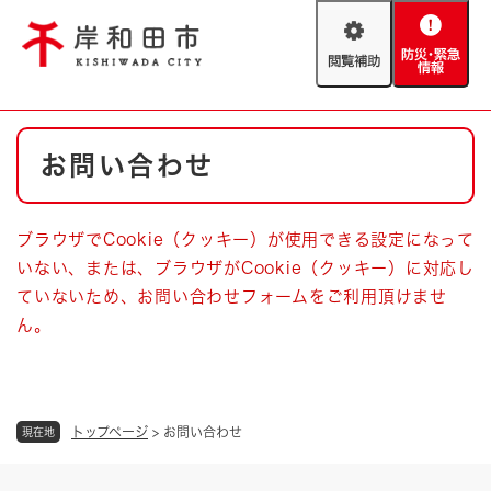
ペ
メニューを飛ばして本文へ
ー
閲
防
ジ
覧
災
の
補
・
先
助
緊
頭
Foreign language
本
急
で
防災・緊急情報
救急・消防
お問い合わせ
文
情
す
報
。
やさしい日本語
ハザードマップ
AED設置箇所
ブラウザでCookie（クッキー）が使用できる設定になって
文字サイズ
拡大
標準
いない、または、ブラウザがCookie（クッキー）に対応し
とじる
ていないため、お問い合わせフォームをご利用頂けませ
背景色変更
白
黒
青
ん。
とじる
トップページ
>
お問い合わせ
現在地