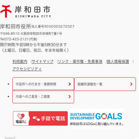
岸和田市役所
法人番号6000020272027
〒596-8510 大阪府岸和田市岸城町7番1号
Tel:072-423-2121(代表)
開庁時間:午前9時から午後5時30分まで
（土曜日、日曜日、祝日、年末年始除く）
利用案内
サイトマップ
リンク・著作権・免責事項
個人情報保護
アクセシビリティ
市役所への行き方・業務時間
組織別連絡先一覧
市政へのご意見・ご提案