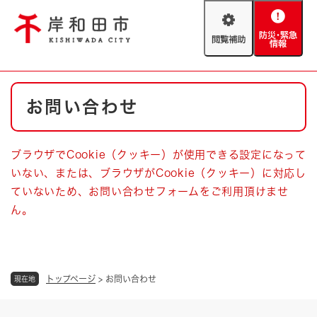
ペ
メニューを飛ばして本文へ
ー
閲
防
ジ
覧
災
の
補
・
先
助
緊
頭
Foreign language
本
急
で
防災・緊急情報
救急・消防
お問い合わせ
文
情
す
報
。
やさしい日本語
ハザードマップ
AED設置箇所
ブラウザでCookie（クッキー）が使用できる設定になって
文字サイズ
拡大
標準
いない、または、ブラウザがCookie（クッキー）に対応し
とじる
ていないため、お問い合わせフォームをご利用頂けませ
背景色変更
白
黒
青
ん。
とじる
トップページ
>
お問い合わせ
現在地