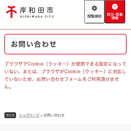
ペ
メニューを飛ばして本文へ
ー
閲
防
ジ
覧
災
の
補
・
先
助
緊
頭
Foreign language
本
急
で
防災・緊急情報
救急・消防
お問い合わせ
文
情
す
報
。
やさしい日本語
ハザードマップ
AED設置箇所
ブラウザでCookie（クッキー）が使用できる設定になって
文字サイズ
拡大
標準
いない、または、ブラウザがCookie（クッキー）に対応し
とじる
ていないため、お問い合わせフォームをご利用頂けませ
背景色変更
白
黒
青
ん。
とじる
トップページ
>
お問い合わせ
現在地