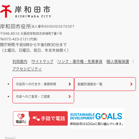
岸和田市役所
法人番号6000020272027
〒596-8510 大阪府岸和田市岸城町7番1号
Tel:072-423-2121(代表)
開庁時間:午前9時から午後5時30分まで
（土曜日、日曜日、祝日、年末年始除く）
利用案内
サイトマップ
リンク・著作権・免責事項
個人情報保護
アクセシビリティ
市役所への行き方・業務時間
組織別連絡先一覧
市政へのご意見・ご提案