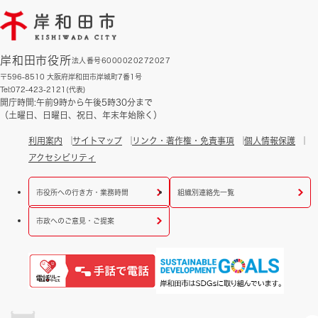
岸和田市役所
法人番号6000020272027
〒596-8510 大阪府岸和田市岸城町7番1号
Tel:072-423-2121(代表)
開庁時間:午前9時から午後5時30分まで
（土曜日、日曜日、祝日、年末年始除く）
利用案内
サイトマップ
リンク・著作権・免責事項
個人情報保護
アクセシビリティ
市役所への行き方・業務時間
組織別連絡先一覧
市政へのご意見・ご提案