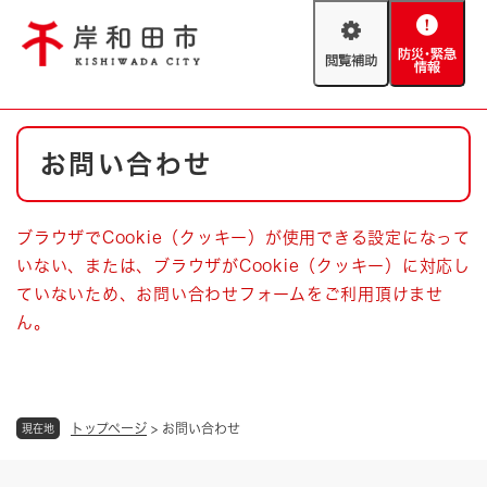
ペ
メニューを飛ばして本文へ
ー
閲
防
ジ
覧
災
の
補
・
先
助
緊
頭
Foreign language
本
急
で
防災・緊急情報
救急・消防
お問い合わせ
文
情
す
報
。
やさしい日本語
ハザードマップ
AED設置箇所
ブラウザでCookie（クッキー）が使用できる設定になって
文字サイズ
拡大
標準
いない、または、ブラウザがCookie（クッキー）に対応し
とじる
ていないため、お問い合わせフォームをご利用頂けませ
背景色変更
白
黒
青
ん。
とじる
トップページ
>
お問い合わせ
現在地