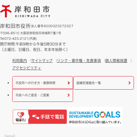
岸和田市役所
法人番号6000020272027
〒596-8510 大阪府岸和田市岸城町7番1号
Tel:072-423-2121(代表)
開庁時間:午前9時から午後5時30分まで
（土曜日、日曜日、祝日、年末年始除く）
利用案内
サイトマップ
リンク・著作権・免責事項
個人情報保護
アクセシビリティ
市役所への行き方・業務時間
組織別連絡先一覧
市政へのご意見・ご提案