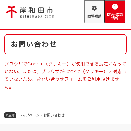
ペ
メニューを飛ばして本文へ
ー
閲
防
ジ
覧
災
の
補
・
先
助
緊
頭
Foreign language
本
急
で
防災・緊急情報
救急・消防
お問い合わせ
文
情
す
報
。
やさしい日本語
ハザードマップ
AED設置箇所
ブラウザでCookie（クッキー）が使用できる設定になって
文字サイズ
拡大
標準
いない、または、ブラウザがCookie（クッキー）に対応し
とじる
ていないため、お問い合わせフォームをご利用頂けませ
背景色変更
白
黒
青
ん。
とじる
トップページ
>
お問い合わせ
現在地