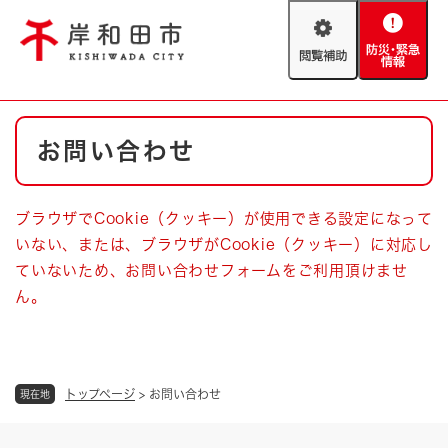
ペ
メニューを飛ばして本文へ
ー
閲
防
ジ
覧
災
の
補
・
先
助
緊
頭
Foreign language
本
急
で
防災・緊急情報
救急・消防
お問い合わせ
文
情
す
報
。
やさしい日本語
ハザードマップ
AED設置箇所
ブラウザでCookie（クッキー）が使用できる設定になって
文字サイズ
拡大
標準
いない、または、ブラウザがCookie（クッキー）に対応し
とじる
ていないため、お問い合わせフォームをご利用頂けませ
背景色変更
白
黒
青
ん。
とじる
トップページ
>
お問い合わせ
現在地