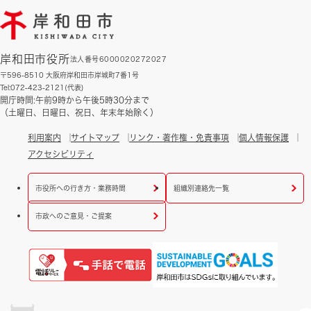
岸和田市役所
法人番号6000020272027
〒596-8510 大阪府岸和田市岸城町7番1号
Tel:072-423-2121(代表)
開庁時間:午前9時から午後5時30分まで
（土曜日、日曜日、祝日、年末年始除く）
利用案内
サイトマップ
リンク・著作権・免責事項
個人情報保護
アクセシビリティ
市役所への行き方・業務時間
組織別連絡先一覧
市政へのご意見・ご提案