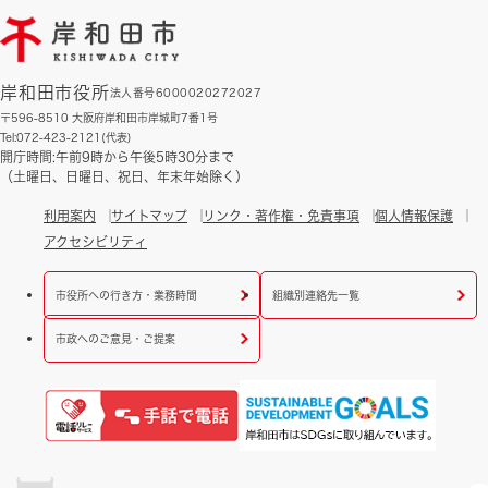
岸和田市役所
法人番号6000020272027
〒596-8510 大阪府岸和田市岸城町7番1号
Tel:072-423-2121(代表)
開庁時間:午前9時から午後5時30分まで
（土曜日、日曜日、祝日、年末年始除く）
利用案内
サイトマップ
リンク・著作権・免責事項
個人情報保護
アクセシビリティ
市役所への行き方・業務時間
組織別連絡先一覧
市政へのご意見・ご提案