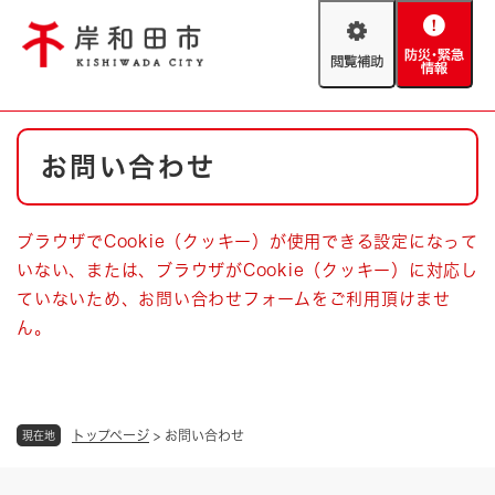
ペ
メニューを飛ばして本文へ
ー
閲
防
ジ
覧
災
の
補
・
先
助
緊
頭
Foreign language
本
急
で
防災・緊急情報
救急・消防
お問い合わせ
文
情
す
報
。
やさしい日本語
ハザードマップ
AED設置箇所
ブラウザでCookie（クッキー）が使用できる設定になって
文字サイズ
拡大
標準
いない、または、ブラウザがCookie（クッキー）に対応し
とじる
ていないため、お問い合わせフォームをご利用頂けませ
背景色変更
白
黒
青
ん。
とじる
トップページ
>
お問い合わせ
現在地