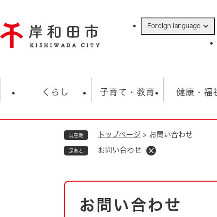
ペ
ー
Foreign language
ジ
の
先
頭
で
防災・緊急情報
救急・消防
ハ
す
くらし
子育て・教育
健康・福
。
トップページ
>
お問い合わせ
現在地
相談
学校
住民票・戸籍
観光
福祉・
お問い合わせ
足あと
税金
保険・年金
歴史
ごみ・衛生・動物
救急・消防
本
お問い合わせ
防災・防犯
文
上水道・下水道