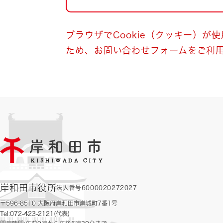
自然・環境・公園
住宅
引っ越し
おくやみ
ブラウザでCookie（クッキー）が
ため、お問い合わせフォームをご利
男女共同参画
地域コミュニティ
ティア・協働
道路・河川・交通
まちづくり
文化
国際交流
とじる
岸和田市役所
法人番号6000020272027
〒596-8510 大阪府岸和田市岸城町7番1号
Tel:072-423-2121(代表)