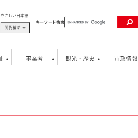
メニューを飛ばして本文へ
やさしい日本語
キーワード
検索
閲覧補助
ザードマップ
AED設置箇所
祉
事業者
観光・歴史
市政情報
健康・生活
子育て
市の概要
入札・契約情報
観光スポット
生涯学習・スポーツ
オープンデータ
総合計画
まちづくり・協働
行財政
産業振興
動画情報
人権・平和
税金
とじる
とじる
市政
環境
職員採用情報
福祉・介護
とじる
市役所・施設の案内