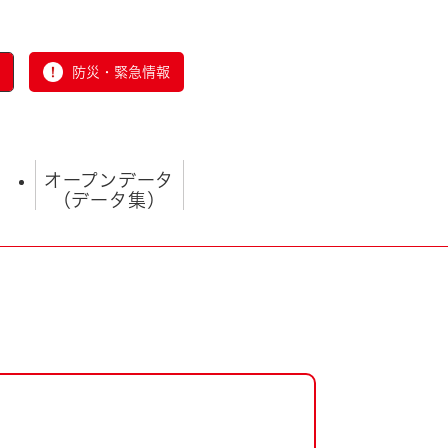
防災・緊急情報
オープンデータ
（データ集）
とじる