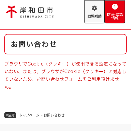
ペ
メニューを飛ばして本文へ
ー
閲
防
ジ
覧
災
の
補
・
先
助
緊
頭
Foreign language
本
急
で
防災・緊急情報
救急・消防
お問い合わせ
文
情
す
報
。
やさしい日本語
ハザードマップ
AED設置箇所
ブラウザでCookie（クッキー）が使用できる設定になって
文字サイズ
拡大
標準
いない、または、ブラウザがCookie（クッキー）に対応し
とじる
ていないため、お問い合わせフォームをご利用頂けませ
背景色変更
白
黒
青
ん。
とじる
トップページ
>
お問い合わせ
現在地