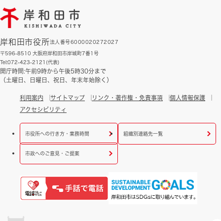
岸和田市役所
法人番号6000020272027
〒596-8510 大阪府岸和田市岸城町7番1号
Tel:072-423-2121(代表)
開庁時間:午前9時から午後5時30分まで
（土曜日、日曜日、祝日、年末年始除く）
利用案内
サイトマップ
リンク・著作権・免責事項
個人情報保護
アクセシビリティ
市役所への行き方・業務時間
組織別連絡先一覧
市政へのご意見・ご提案