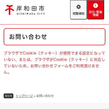
ペ
メニューを飛ばして本文へ
ー
閲
防
ジ
覧
災
の
補
・
先
助
緊
頭
Foreign language
本
急
で
防災・緊急情報
救急・消防
お問い合わせ
文
情
す
報
。
やさしい日本語
ハザードマップ
AED設置箇所
ブラウザでCookie（クッキー）が使用できる設定になって
文字サイズ
拡大
標準
いない、または、ブラウザがCookie（クッキー）に対応し
とじる
ていないため、お問い合わせフォームをご利用頂けませ
背景色変更
白
黒
青
ん。
とじる
トップページ
>
お問い合わせ
現在地