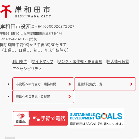
岸和田市役所
法人番号6000020272027
〒596-8510 大阪府岸和田市岸城町7番1号
Tel:072-423-2121(代表)
開庁時間:午前9時から午後5時30分まで
（土曜日、日曜日、祝日、年末年始除く）
利用案内
サイトマップ
リンク・著作権・免責事項
個人情報保護
アクセシビリティ
市役所への行き方・業務時間
組織別連絡先一覧
市政へのご意見・ご提案