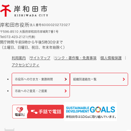
岸和田市役所
法人番号6000020272027
〒596-8510 大阪府岸和田市岸城町7番1号
Tel:072-423-2121(代表)
開庁時間:午前9時から午後5時30分まで
（土曜日、日曜日、祝日、年末年始除く）
利用案内
サイトマップ
リンク・著作権・免責事項
個人情報保護
アクセシビリティ
市役所への行き方・業務時間
組織別連絡先一覧
市政へのご意見・ご提案