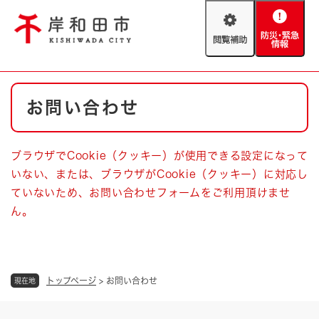
ペ
メニューを飛ばして本文へ
ー
閲
防
ジ
覧
災
の
補
・
先
助
緊
頭
Foreign language
本
急
で
防災・緊急情報
救急・消防
お問い合わせ
文
情
す
報
。
やさしい日本語
ハザードマップ
AED設置箇所
ブラウザでCookie（クッキー）が使用できる設定になって
文字サイズ
拡大
標準
いない、または、ブラウザがCookie（クッキー）に対応し
とじる
ていないため、お問い合わせフォームをご利用頂けませ
背景色変更
白
黒
青
ん。
とじる
トップページ
>
お問い合わせ
現在地