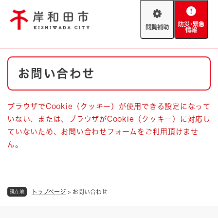
ペ
メニューを飛ばして本文へ
ー
閲
防
ジ
覧
災
の
補
・
先
助
緊
頭
Foreign language
本
急
で
防災・緊急情報
救急・消防
お問い合わせ
文
情
す
報
。
やさしい日本語
ハザードマップ
AED設置箇所
ブラウザでCookie（クッキー）が使用できる設定になって
文字サイズ
拡大
標準
いない、または、ブラウザがCookie（クッキー）に対応し
とじる
ていないため、お問い合わせフォームをご利用頂けませ
背景色変更
白
黒
青
ん。
とじる
トップページ
>
お問い合わせ
現在地