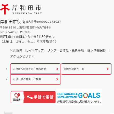
岸和田市役所
法人番号6000020272027
〒596-8510 大阪府岸和田市岸城町7番1号
Tel:072-423-2121(代表)
開庁時間:午前9時から午後5時30分まで
（土曜日、日曜日、祝日、年末年始除く）
利用案内
サイトマップ
リンク・著作権・免責事項
個人情報保護
アクセシビリティ
市役所への行き方・業務時間
組織別連絡先一覧
市政へのご意見・ご提案