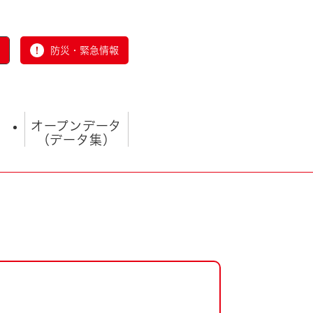
防災・緊急情報
オープンデータ
（データ集）
とじる