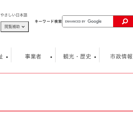
メニューを飛ばして本文へ
やさしい日本語
キーワード
検索
閲覧補助
ザードマップ
AED設置箇所
祉
事業者
観光・歴史
市政情報
健康・生活
子育て
市の概要
入札・契約情報
観光スポット
生涯学習・スポーツ
オープンデータ
総合計画
まちづくり・協働
行財政
産業振興
動画情報
人権・平和
税金
とじる
とじる
市政
環境
職員採用情報
福祉・介護
とじる
市役所・施設の案内