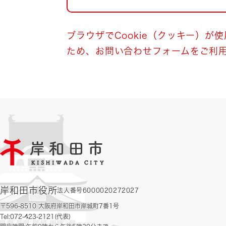
自然・環境・公園
住宅
引っ越し
おくやみ
ブラウザでCookie（クッキー）が
ため、お問い合わせフォームをご利
男女共同参画
地域コミュニティ
ティア・協働
道路・河川・交通
まちづくり
文化
国際交流
とじる
岸和田市役所
法人番号6000020272027
〒596-8510 大阪府岸和田市岸城町7番1号
Tel:072-423-2121(代表)