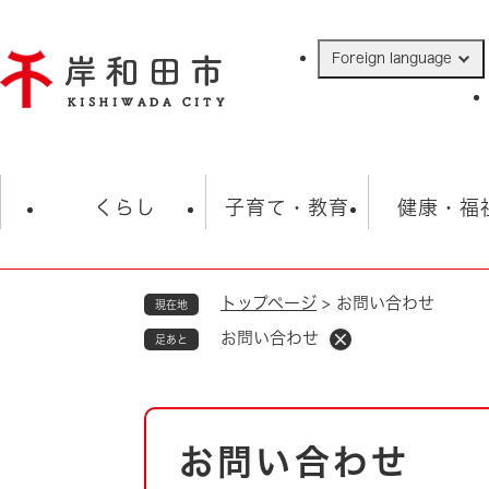
ペ
ー
Foreign language
ジ
の
先
頭
で
防災・緊急情報
救急・消防
ハ
す
くらし
子育て・教育
健康・福
。
トップページ
>
お問い合わせ
現在地
相談
学校
住民票・戸籍
観光
福祉・
お問い合わせ
足あと
税金
保険・年金
歴史
ごみ・衛生・動物
救急・消防
本
お問い合わせ
防災・防犯
文
上水道・下水道