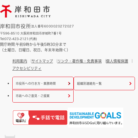
岸和田市役所
法人番号6000020272027
〒596-8510 大阪府岸和田市岸城町7番1号
Tel:072-423-2121(代表)
開庁時間:午前9時から午後5時30分まで
（土曜日、日曜日、祝日、年末年始除く）
利用案内
サイトマップ
リンク・著作権・免責事項
個人情報保護
アクセシビリティ
市役所への行き方・業務時間
組織別連絡先一覧
市政へのご意見・ご提案