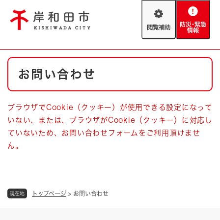
ペ
メニューを飛ばして本文へ
ー
閲
防
ジ
覧
災
の
補
・
先
助
緊
頭
Foreign language
本
急
で
防災・緊急情報
救急・消防
お問い合わせ
文
情
す
報
。
やさしい日本語
ハザードマップ
AED設置箇所
ブラウザでCookie（クッキー）が使用できる設定になって
文字サイズ
拡大
標準
いない、または、ブラウザがCookie（クッキー）に対応し
とじる
ていないため、お問い合わせフォームをご利用頂けませ
背景色変更
白
黒
青
ん。
とじる
トップページ
>
お問い合わせ
現在地