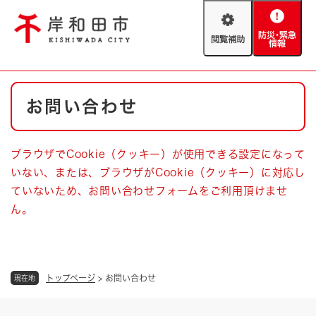
ペ
メニューを飛ばして本文へ
ー
閲
防
ジ
覧
災
の
補
・
先
助
緊
頭
Foreign language
本
急
で
防災・緊急情報
救急・消防
お問い合わせ
文
情
す
報
。
やさしい日本語
ハザードマップ
AED設置箇所
ブラウザでCookie（クッキー）が使用できる設定になって
文字サイズ
拡大
標準
いない、または、ブラウザがCookie（クッキー）に対応し
とじる
ていないため、お問い合わせフォームをご利用頂けませ
背景色変更
白
黒
青
ん。
とじる
トップページ
>
お問い合わせ
現在地