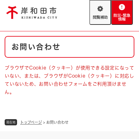
ペ
メニューを飛ばして本文へ
ー
閲
防
ジ
覧
災
の
補
・
先
助
緊
頭
Foreign language
本
急
で
防災・緊急情報
救急・消防
お問い合わせ
文
情
す
報
。
やさしい日本語
ハザードマップ
AED設置箇所
ブラウザでCookie（クッキー）が使用できる設定になって
文字サイズ
拡大
標準
いない、または、ブラウザがCookie（クッキー）に対応し
とじる
ていないため、お問い合わせフォームをご利用頂けませ
背景色変更
白
黒
青
ん。
とじる
トップページ
>
お問い合わせ
現在地