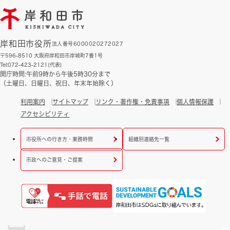
岸和田市役所
法人番号6000020272027
〒596-8510 大阪府岸和田市岸城町7番1号
Tel:072-423-2121(代表)
開庁時間:午前9時から午後5時30分まで
（土曜日、日曜日、祝日、年末年始除く）
利用案内
サイトマップ
リンク・著作権・免責事項
個人情報保護
アクセシビリティ
市役所への行き方・業務時間
組織別連絡先一覧
市政へのご意見・ご提案