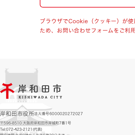
自然・環境・公園
住宅
引っ越し
おくやみ
ブラウザでCookie（クッキー）が
ため、お問い合わせフォームをご利
男女共同参画
地域コミュニティ
ティア・協働
道路・河川・交通
まちづくり
文化
国際交流
とじる
岸和田市役所
法人番号6000020272027
〒596-8510 大阪府岸和田市岸城町7番1号
Tel:072-423-2121(代表)