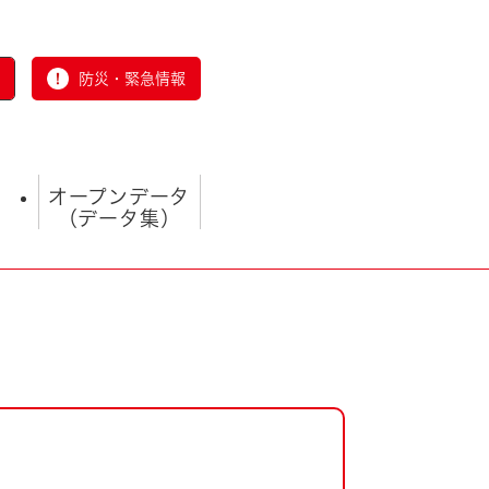
防災・緊急情報
オープンデータ
（データ集）
とじる