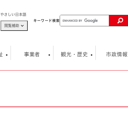
メニューを飛ばして本文へ
やさしい日本語
キーワード
検索
閲覧補助
ザードマップ
AED設置箇所
祉
事業者
観光・歴史
市政情報
健康・生活
子育て
市の概要
入札・契約情報
観光スポット
生涯学習・スポーツ
オープンデータ
総合計画
まちづくり・協働
行財政
産業振興
動画情報
人権・平和
税金
とじる
とじる
市政
環境
職員採用情報
福祉・介護
とじる
市役所・施設の案内