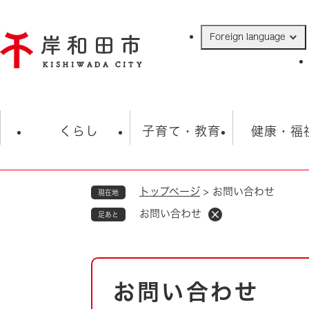
ペ
ー
Foreign language
ジ
の
先
頭
で
防災・緊急情報
救急・消防
ハ
す
くらし
子育て・教育
健康・福
。
トップページ
>
お問い合わせ
現在地
相談
学校
住民票・戸籍
観光
福祉・
お問い合わせ
足あと
税金
保険・年金
歴史
ごみ・衛生・動物
救急・消防
本
お問い合わせ
防災・防犯
文
上水道・下水道