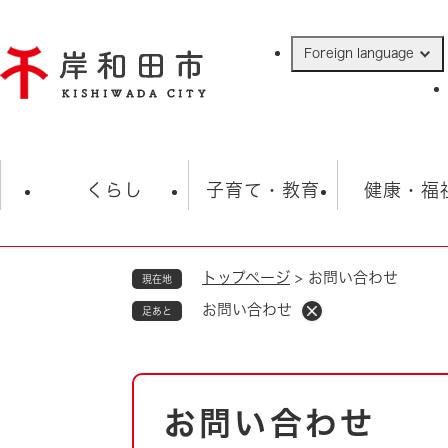
ペ
ー
Foreign language
ジ
の
先
頭
で
防災・緊急情報
救急・消防
ハ
す
くらし
子育て・教育
健康・福
。
トップページ
>
お問い合わせ
現在地
相談
学校
住民票・戸籍
観光
福祉・
お問い合わせ
足あと
税金
保険・年金
歴史
ごみ・衛生・動物
救急・消防
本
お問い合わせ
防災・防犯
文
上水道・下水道