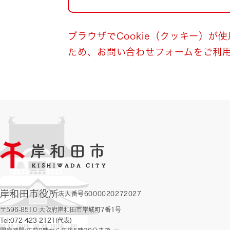
自然・環境・公園
住宅
引っ越し
おくやみ
ブラウザでCookie（クッキー）が
ため、お問い合わせフォームをご利
男女共同参画
地域コミュニティ
ティア・協働
道路・河川・交通
まちづくり
文化
国際交流
とじる
岸和田市役所
法人番号6000020272027
〒596-8510 大阪府岸和田市岸城町7番1号
Tel:072-423-2121(代表)