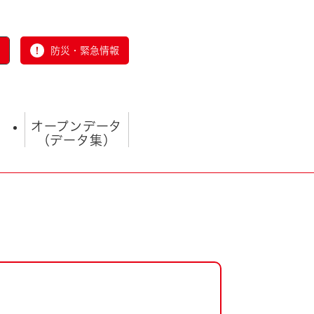
防災・緊急情報
オープンデータ
（データ集）
とじる