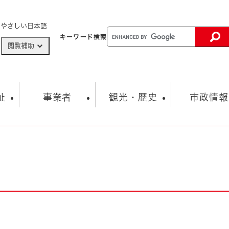
メニューを飛ばして本文へ
やさしい日本語
キーワード
検索
閲覧補助
ザードマップ
AED設置箇所
祉
事業者
観光・歴史
市政情報
健康・生活
子育て
市の概要
入札・契約情報
観光スポット
生涯学習・スポーツ
オープンデータ
総合計画
まちづくり・協働
行財政
産業振興
動画情報
人権・平和
税金
とじる
とじる
市政
環境
職員採用情報
福祉・介護
とじる
市役所・施設の案内