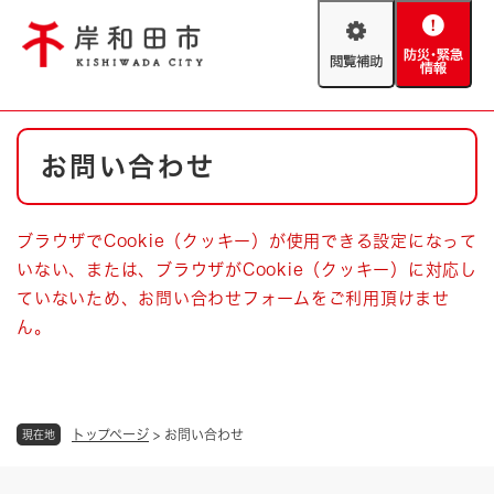
ペ
メニューを飛ばして本文へ
ー
閲
防
ジ
覧
災
の
補
・
先
助
緊
頭
Foreign language
本
急
で
防災・緊急情報
救急・消防
お問い合わせ
文
情
す
報
。
やさしい日本語
ハザードマップ
AED設置箇所
ブラウザでCookie（クッキー）が使用できる設定になって
文字サイズ
拡大
標準
いない、または、ブラウザがCookie（クッキー）に対応し
とじる
ていないため、お問い合わせフォームをご利用頂けませ
背景色変更
白
黒
青
ん。
とじる
トップページ
>
お問い合わせ
現在地