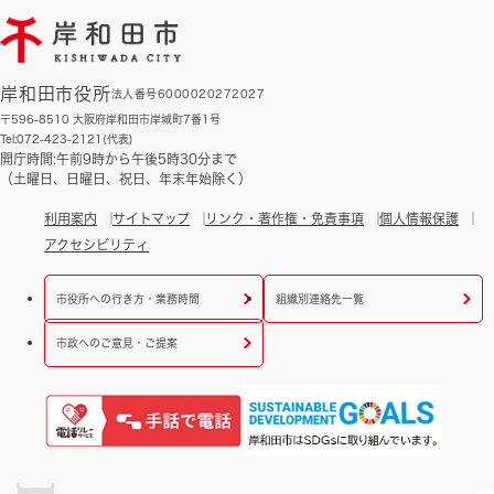
岸和田市役所
法人番号6000020272027
〒596-8510 大阪府岸和田市岸城町7番1号
Tel:072-423-2121(代表)
開庁時間:午前9時から午後5時30分まで
（土曜日、日曜日、祝日、年末年始除く）
利用案内
サイトマップ
リンク・著作権・免責事項
個人情報保護
アクセシビリティ
市役所への行き方・業務時間
組織別連絡先一覧
市政へのご意見・ご提案