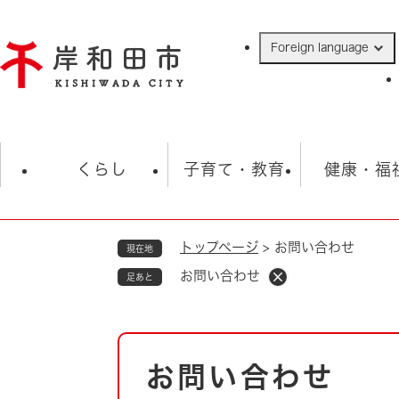
ペ
ー
Foreign language
ジ
の
先
頭
で
防災・緊急情報
救急・消防
ハ
す
くらし
子育て・教育
健康・福
。
トップページ
>
お問い合わせ
現在地
相談
学校
住民票・戸籍
観光
福祉・
お問い合わせ
足あと
税金
保険・年金
歴史
ごみ・衛生・動物
救急・消防
本
お問い合わせ
防災・防犯
文
上水道・下水道