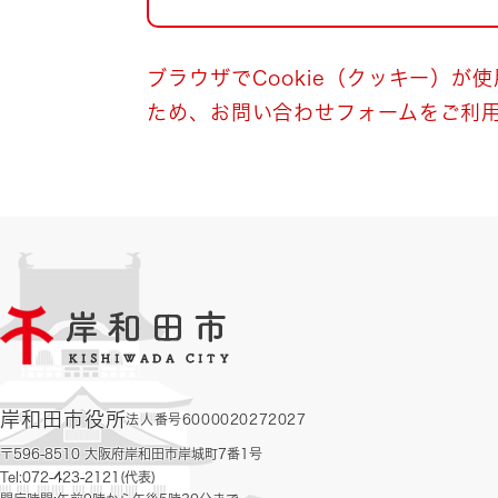
自然・環境・公園
住宅
引っ越し
おくやみ
ブラウザでCookie（クッキー）が
ため、お問い合わせフォームをご利
男女共同参画
地域コミュニティ
ティア・協働
道路・河川・交通
まちづくり
文化
国際交流
とじる
岸和田市役所
法人番号6000020272027
〒596-8510 大阪府岸和田市岸城町7番1号
Tel:072-423-2121(代表)