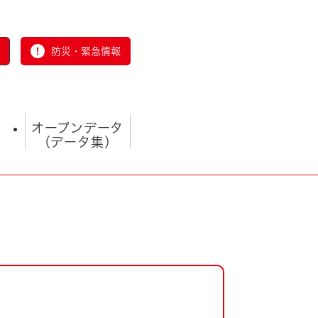
防災・緊急情報
オープンデータ
（データ集）
とじる