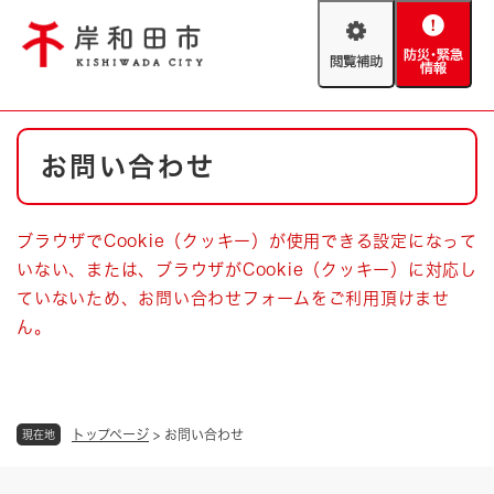
ペ
メニューを飛ばして本文へ
ー
閲
防
ジ
覧
災
の
補
・
先
助
緊
頭
Foreign language
本
急
で
防災・緊急情報
救急・消防
お問い合わせ
文
情
す
報
。
やさしい日本語
ハザードマップ
AED設置箇所
ブラウザでCookie（クッキー）が使用できる設定になって
文字サイズ
拡大
標準
いない、または、ブラウザがCookie（クッキー）に対応し
とじる
ていないため、お問い合わせフォームをご利用頂けませ
背景色変更
白
黒
青
ん。
とじる
トップページ
>
お問い合わせ
現在地