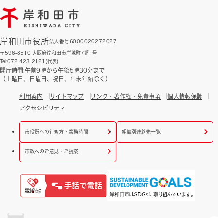
岸和田市役所
法人番号6000020272027
〒596-8510 大阪府岸和田市岸城町7番1号
Tel:072-423-2121(代表)
開庁時間:午前9時から午後5時30分まで
（土曜日、日曜日、祝日、年末年始除く）
利用案内
サイトマップ
リンク・著作権・免責事項
個人情報保護
アクセシビリティ
市役所への行き方・業務時間
組織別連絡先一覧
市政へのご意見・ご提案