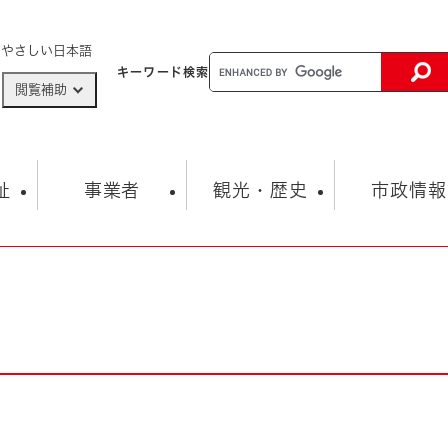
メニューを飛ばして本文へ
やさしい日本語
キーワード
検索
閲覧補助
ザードマップ
AED設置箇所
祉
事業者
観光・歴史
市政情報
健康・生活
子育て
市の概要
入札・契約情報
観光スポット
生涯学習・スポーツ
オープンデータ
総合計画
まちづくり・協働
行財政
産業振興
動画情報
人権・平和
税金
とじる
とじる
市政
環境
職員採用情報
福祉・介護
とじる
市役所・施設の案内