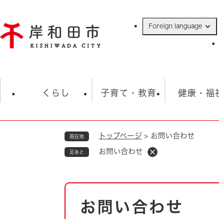
ペ
ー
Foreign language
ジ
の
先
頭
で
防災・緊急情報
救急・消防
ハ
す
くらし
子育て・教育
健康・福
。
トップページ
>
お問い合わせ
現在地
相談
学校
住民票・戸籍
観光
福祉・
お問い合わせ
足あと
税金
保険・年金
歴史
ごみ・衛生・動物
救急・消防
本
お問い合わせ
防災・防犯
文
上水道・下水道