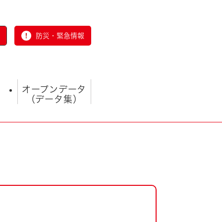
防災・緊急情報
オープンデータ
（データ集）
とじる