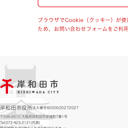
自然・環境・公園
住宅
引っ越し
おくやみ
ブラウザでCookie（クッキー）が
ため、お問い合わせフォームをご利
男女共同参画
地域コミュニティ
ティア・協働
道路・河川・交通
まちづくり
文化
国際交流
とじる
岸和田市役所
法人番号6000020272027
〒596-8510 大阪府岸和田市岸城町7番1号
Tel:072-423-2121(代表)