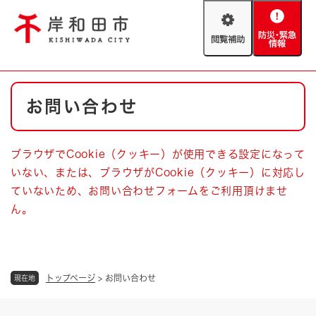
ペ
メニューを飛ばして本文へ
ー
閲
防
ジ
覧
災
の
補
・
先
助
緊
頭
Foreign language
本
急
で
防災・緊急情報
救急・消防
お問い合わせ
文
情
す
報
。
やさしい日本語
ハザードマップ
AED設置箇所
ブラウザでCookie（クッキー）が使用できる設定になって
文字サイズ
拡大
標準
いない、または、ブラウザがCookie（クッキー）に対応し
とじる
ていないため、お問い合わせフォームをご利用頂けませ
背景色変更
白
黒
青
ん。
とじる
トップページ
>
お問い合わせ
現在地