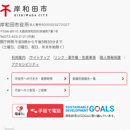
岸和田市役所
法人番号6000020272027
〒596-8510 大阪府岸和田市岸城町7番1号
Tel:072-423-2121(代表)
開庁時間:午前9時から午後5時30分まで
（土曜日、日曜日、祝日、年末年始除く）
利用案内
サイトマップ
リンク・著作権・免責事項
個人情報保護
アクセシビリティ
市役所への行き方・業務時間
組織別連絡先一覧
市政へのご意見・ご提案