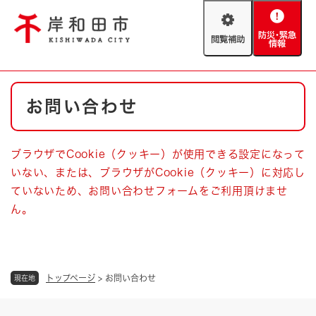
ペ
メニューを飛ばして本文へ
ー
閲
防
ジ
覧
災
の
補
・
先
助
緊
頭
Foreign language
本
急
で
防災・緊急情報
救急・消防
お問い合わせ
文
情
す
報
。
やさしい日本語
ハザードマップ
AED設置箇所
ブラウザでCookie（クッキー）が使用できる設定になって
文字サイズ
拡大
標準
いない、または、ブラウザがCookie（クッキー）に対応し
とじる
ていないため、お問い合わせフォームをご利用頂けませ
背景色変更
白
黒
青
ん。
とじる
トップページ
>
お問い合わせ
現在地