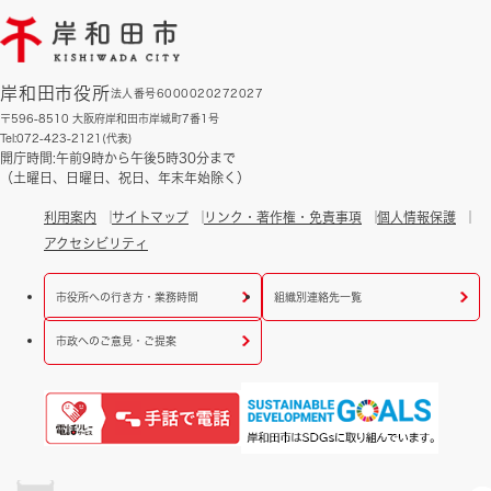
岸和田市役所
法人番号6000020272027
〒596-8510 大阪府岸和田市岸城町7番1号
Tel:072-423-2121(代表)
開庁時間:午前9時から午後5時30分まで
（土曜日、日曜日、祝日、年末年始除く）
利用案内
サイトマップ
リンク・著作権・免責事項
個人情報保護
アクセシビリティ
市役所への行き方・業務時間
組織別連絡先一覧
市政へのご意見・ご提案